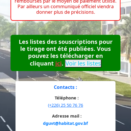
remboursés par le moyen de paiement utilisé.
Par ailleurs un communiqué officiel viendra
donner plus de précisions.
Les listes des souscriptions pour
le tirage ont été publiées. Vous
pouvez les télécharger en
cliquant
ici
.
Voir les listes
Contacts :
Téléphone :
(+226) 25 50 76 76
Adresse mail :
dguvt@habitat.gov.bf